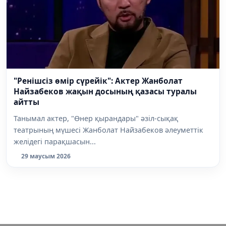
"Ренішсіз өмір сүрейік": Актер Жанболат
Найзабеков жақын досының қазасы туралы
айтты
Танымал актер, "Өнер қырандары" әзіл-сықақ
театрының мүшесі Жанболат Найзабеков әлеуметтік
желідегі парақшасын...
29 маусым 2026