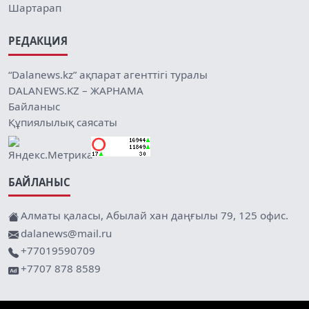
Шартарап
РЕДАКЦИЯ
“Dalanews.kz” ақпарат агенттігі туралы
DALANEWS.KZ – ЖАРНАМА
Байланыс
Құпиялылық саясаты
БАЙЛАНЫС
Алматы қаласы, Абылай хан даңғылы 79, 125 офис.
dalanews@mail.ru
+77019590709
+7707 878 8589