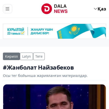
Қаз
Кирилл
Latyn
Төте
#Жанболат Найзабеков
Осы тег бойынша жарияланған материалдар.