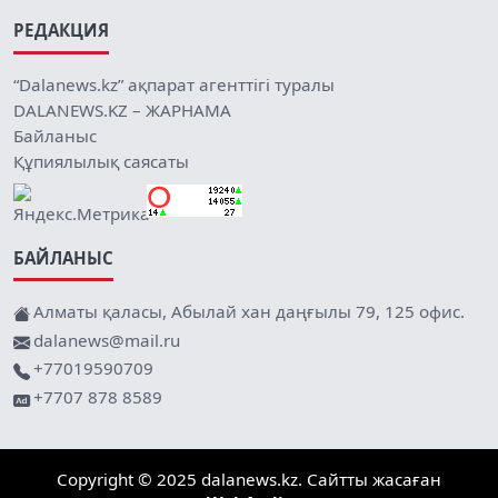
РЕДАКЦИЯ
“Dalanews.kz” ақпарат агенттігі туралы
DALANEWS.KZ – ЖАРНАМА
Байланыс
Құпиялылық саясаты
БАЙЛАНЫС
Алматы қаласы, Абылай хан даңғылы 79, 125 офис.
dalanews@mail.ru
+77019590709
+7707 878 8589
Copyright © 2025 dalanews.kz. Сайтты жасаған