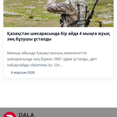
Қазақстан шекарасында бір айда 4 мыңға жуық
заң бұзушы ұсталды
Мамыр айында Қазақстанның мемлекеттік
шекарасында заң бұзған 3881 адам ұсталды, деп
хабарлайды dalanews.kz. Ол...
6 маусым 2026