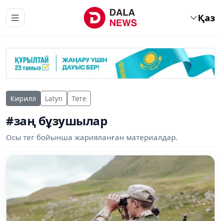
Қаз
Кирилл
Latyn
Төте
#заң бұзушылар
Осы тег бойынша жарияланған материалдар.