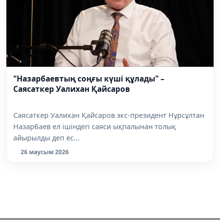
"Назарбаевтың соңғы күші құлады" –
Саясаткер Уалихан Қайсаров
Саясаткер Уалихан Қайсаров экс-президент Нұрсұлтан
Назарбаев ел ішіндегі саяси ықпалынан толық
айырылды деп ес...
26 маусым 2026