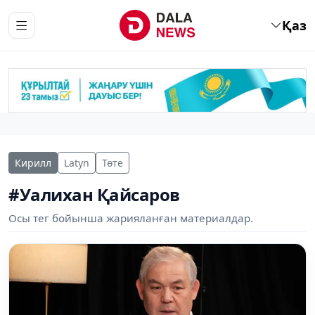
Қаз
Кирилл
Latyn
Төте
#Уалихан Қайсаров
Осы тег бойынша жарияланған материалдар.