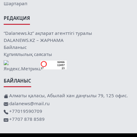
Шартарап
РЕДАКЦИЯ
“Dalanews.kz” ақпарат агенттігі туралы
DALANEWS.KZ – ЖАРНАМА
Байланыс
Құпиялылық саясаты
БАЙЛАНЫС
Алматы қаласы, Абылай хан даңғылы 79, 125 офис.
dalanews@mail.ru
+77019590709
+7707 878 8589