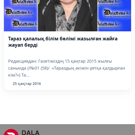
Тараз қалалық білім бөлімі жазылған жайға
жауап берді
Редакциядан: Газетіміздің 15 қаңтар 2015 жылғы
санында (/№01 (58)/ «Тараздың әкімін ұятқа қалдырған
кім?») Та...
25 қаңтар 2016