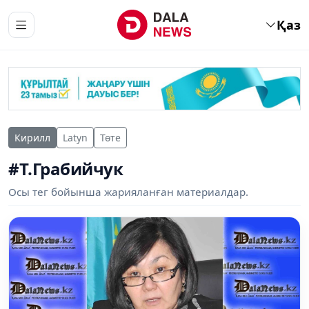
Қаз
Кирилл
Latyn
Төте
#Т.Грабийчук
Осы тег бойынша жарияланған материалдар.