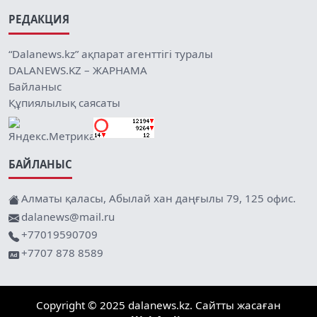
РЕДАКЦИЯ
“Dalanews.kz” ақпарат агенттігі туралы
DALANEWS.KZ – ЖАРНАМА
Байланыс
Құпиялылық саясаты
БАЙЛАНЫС
Алматы қаласы, Абылай хан даңғылы 79, 125 офис.
dalanews@mail.ru
+77019590709
+7707 878 8589
Copyright © 2025 dalanews.kz. Сайтты жасаған