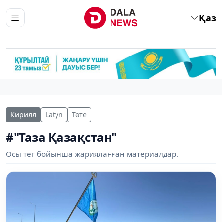
Қаз
Кирилл
Latyn
Төте
#"Таза Қазақстан"
Осы тег бойынша жарияланған материалдар.