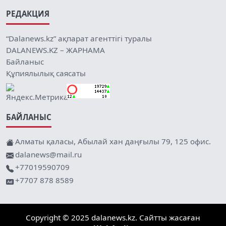
РЕДАКЦИЯ
“Dalanews.kz” ақпарат агенттігі туралы
DALANEWS.KZ – ЖАРНАМА
Байланыс
Құпиялылық саясаты
БАЙЛАНЫС
Алматы қаласы, Абылай хан даңғылы 79, 125 офис.
dalanews@mail.ru
+77019590709
+7707 878 8589
Copyright © 2025 dalanews.kz. Сайтты жасаған