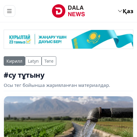
Қаз
Кирилл
Latyn
Төте
#су тұтыну
Осы тег бойынша жарияланған материалдар.