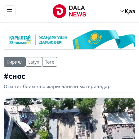
Қаз
Кирилл
Latyn
Төте
#снос
Осы тег бойынша жарияланған материалдар.