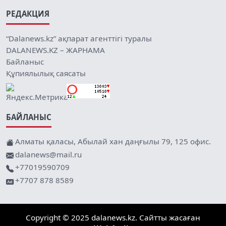
РЕДАКЦИЯ
“Dalanews.kz” ақпарат агенттігі туралы
DALANEWS.KZ – ЖАРНАМА
Байланыс
Құпиялылық саясаты
БАЙЛАНЫС
Алматы қаласы, Абылай хан даңғылы 79, 125 офис.
dalanews@mail.ru
+77019590709
+7707 878 8589
Copyright © 2025 dalanews.kz. Сайтты жасаған