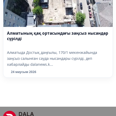
Алматының қақ ортасындағы заңсыз нысандар
сүрілді
Алматыда Достық даңғылы, 170/1 мекенжайында
заңсыз салынған сауда нысандары сүрілді, деп
хабарлайды dalanews.k...
24 маусым 2026