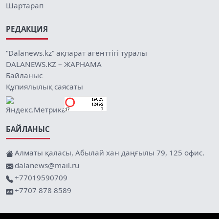
Шартарап
РЕДАКЦИЯ
“Dalanews.kz” ақпарат агенттігі туралы
DALANEWS.KZ – ЖАРНАМА
Байланыс
Құпиялылық саясаты
БАЙЛАНЫС
Алматы қаласы, Абылай хан даңғылы 79, 125 офис.
dalanews@mail.ru
+77019590709
+7707 878 8589