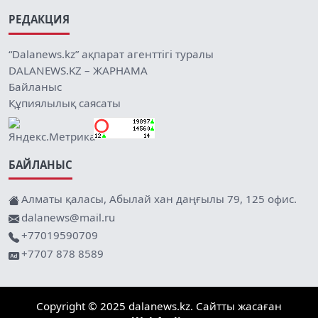
РЕДАКЦИЯ
“Dalanews.kz” ақпарат агенттігі туралы
DALANEWS.KZ – ЖАРНАМА
Байланыс
Құпиялылық саясаты
БАЙЛАНЫС
Алматы қаласы, Абылай хан даңғылы 79, 125 офис.
dalanews@mail.ru
+77019590709
+7707 878 8589
Copyright © 2025 dalanews.kz. Сайтты жасаған