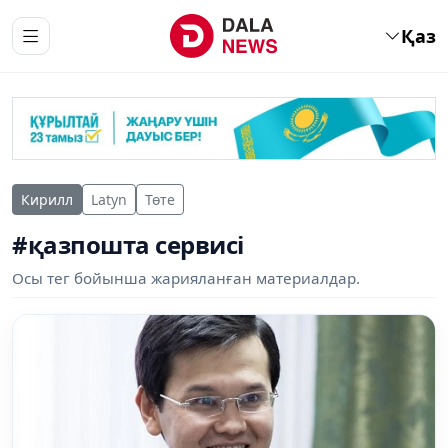
Қаз
Кирилл
Latyn
Төте
#қазпошта сервисі
Осы тег бойынша жарияланған материалдар.