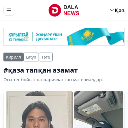
Қаз
Кирилл
Latyn
Төте
#қаза тапқан азамат
Осы тег бойынша жарияланған материалдар.