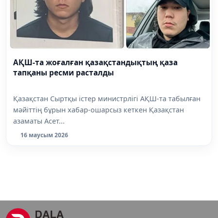
АҚШ-та жоғалған қазақстандықтың қаза
тапқаны ресми расталды
Қазақстан Сыртқы істер министрлігі АҚШ-та табылған
мәйіттің бұрын хабар-ошарсыз кеткен Қазақстан
азаматы Асет...
16 маусым 2026