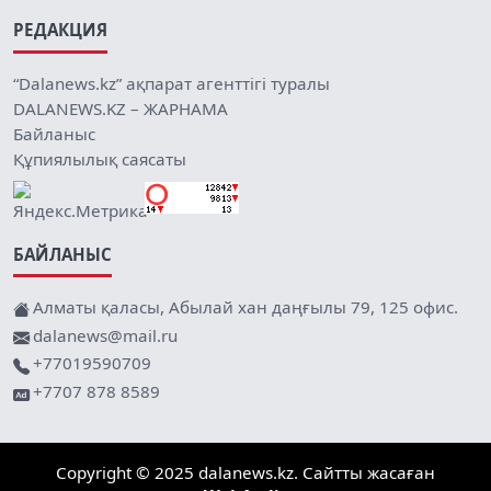
РЕДАКЦИЯ
“Dalanews.kz” ақпарат агенттігі туралы
DALANEWS.KZ – ЖАРНАМА
Байланыс
Құпиялылық саясаты
БАЙЛАНЫС
Алматы қаласы, Абылай хан даңғылы 79, 125 офис.
dalanews@mail.ru
+77019590709
+7707 878 8589
Copyright © 2025 dalanews.kz. Сайтты жасаған