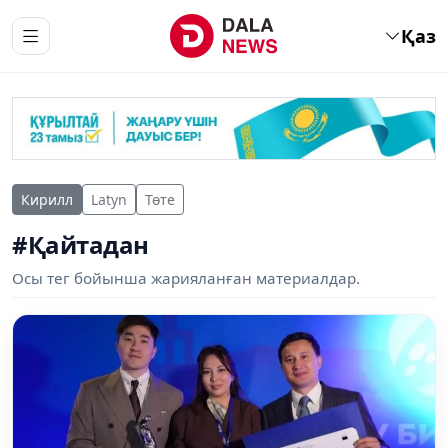
Қаз
Кирилл
Latyn
Төте
#Қайтадан
Осы тег бойынша жарияланған материалдар.