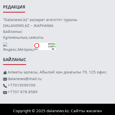
РЕДАКЦИЯ
“Dalanews.kz” ақпарат агенттігі туралы
DALANEWS.KZ – ЖАРНАМА
Байланыс
Құпиялылық саясаты
БАЙЛАНЫС
Алматы қаласы, Абылай хан даңғылы 79, 125 офис.
dalanews@mail.ru
+77019590709
+7707 878 8589
Copyright © 2025 dalanews.kz. Сайтты жасаған