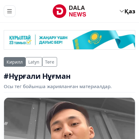
Қаз
Кирилл
Latyn
Төте
#Нұрғали Нұғман
Осы тег бойынша жарияланған материалдар.