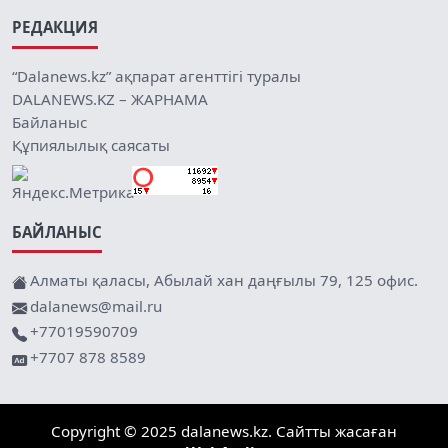
РЕДАКЦИЯ
“Dalanews.kz” ақпарат агенттігі туралы
DALANEWS.KZ – ЖАРНАМА
Байланыс
Құпиялылық саясаты
БАЙЛАНЫС
Алматы қаласы, Абылай хан даңғылы 79, 125 офис.
dalanews@mail.ru
+77019590709
+7707 878 8589
Copyright © 2025 dalanews.kz. Сайтты жасаған