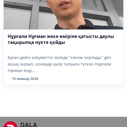
Нұрғали Нұғман жеке өміріне қатысты даулы
тақырыпқа нүкте қойды
Бұған дейін әлеуметтік желіде "көкем зорлады" деп
ашық жазып, қоғамда қызу талқыға түскен Нұрғали
Нұғман енді...
15 мамыр 2026