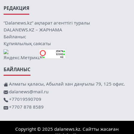
РЕДАКЦИЯ
“Dalanews.kz” ақпарат агенттігі туралы
DALANEWS.KZ – ЖАРНАМА
Байланыс
Құпиялылық саясаты
БАЙЛАНЫС
Алматы қаласы, Абылай хан даңғылы 79, 125 офис.
dalanews@mail.ru
+77019590709
+7707 878 8589
Copyright © 2025 dalanews.kz. Сайтты жасаған