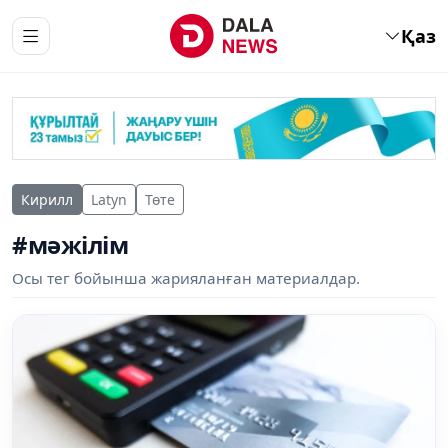
Қаз
Кирилл
Latyn
Төте
#мәжілім
Осы тег бойынша жарияланған материалдар.