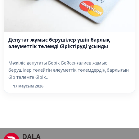
Депутат жұмыс берушілер үшін барлық
әлеуметтік төлемді біріктіруді ұсынды
Мәжіліс депутаты Берік Бейсенғалиев жұмыс
берушілер төлейтін әлеуметтік төлемдердің барлығын
бір төлемге бірік...
17 маусым 2026