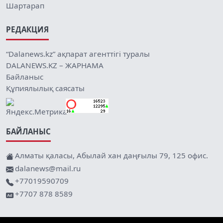
Шартарап
РЕДАКЦИЯ
“Dalanews.kz” ақпарат агенттігі туралы
DALANEWS.KZ – ЖАРНАМА
Байланыс
Құпиялылық саясаты
БАЙЛАНЫС
Алматы қаласы, Абылай хан даңғылы 79, 125 офис.
dalanews@mail.ru
+77019590709
+7707 878 8589