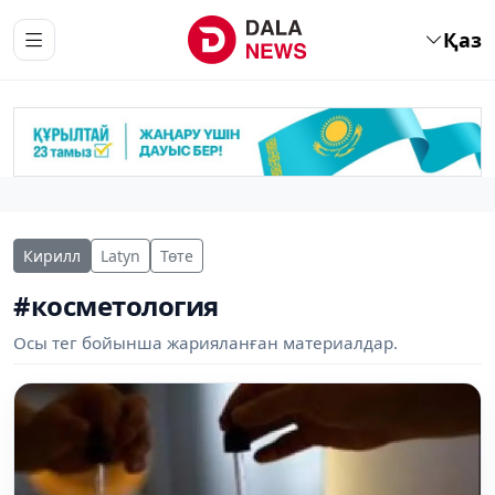
Қаз
Кирилл
Latyn
Төте
#косметология
Осы тег бойынша жарияланған материалдар.