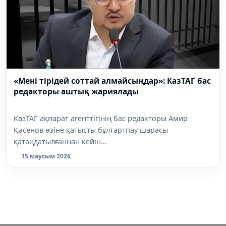
«Мені тірідей соттай алмайсыңдар»: КазТАГ бас
редакторы аштық жариялады
КазТАГ ақпарат агенттігінің бас редакторы Амир
Қасенов өзіне қатысты бұлтартпау шарасы
қатаңдатылғаннан кейін...
15 маусым 2026