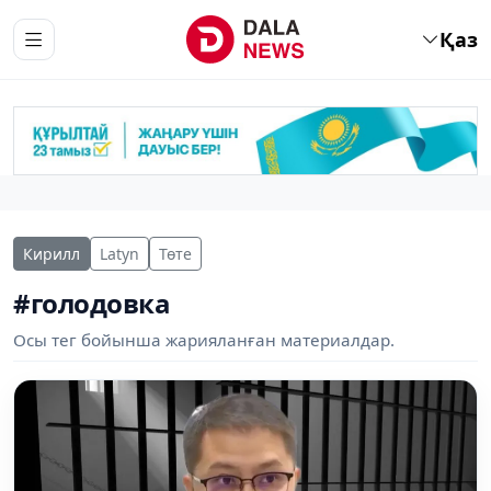
Қаз
Кирилл
Latyn
Төте
#голодовка
Осы тег бойынша жарияланған материалдар.