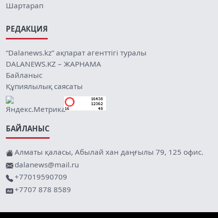
Шартарап
РЕДАКЦИЯ
“Dalanews.kz” ақпарат агенттігі туралы
DALANEWS.KZ – ЖАРНАМА
Байланыс
Құпиялылық саясаты
БАЙЛАНЫС
Алматы қаласы, Абылай хан даңғылы 79, 125 офис.
dalanews@mail.ru
+77019590709
+7707 878 8589