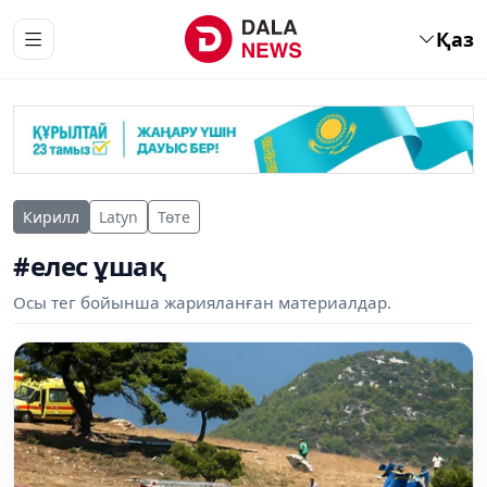
Қаз
Кирилл
Latyn
Төте
#елес ұшақ
Осы тег бойынша жарияланған материалдар.