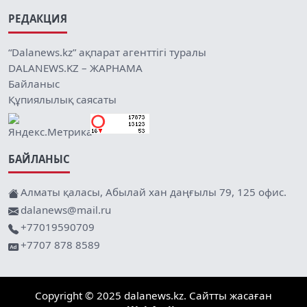
РЕДАКЦИЯ
“Dalanews.kz” ақпарат агенттігі туралы
DALANEWS.KZ – ЖАРНАМА
Байланыс
Құпиялылық саясаты
БАЙЛАНЫС
Алматы қаласы, Абылай хан даңғылы 79, 125 офис.
dalanews@mail.ru
+77019590709
+7707 878 8589
Copyright © 2025 dalanews.kz. Сайтты жасаған