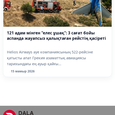
121 адам мінген "елес ұшақ": 3 сағат бойы
аспанда жауапсыз қалықтаған рейстің қасіреті
Helios Airways әуе компаниясының 522-рейсіне
қатысты апат Грекия азаматтық авиациясы
тарихындағы ең ауыр қайғы...
15 мамыр 2026