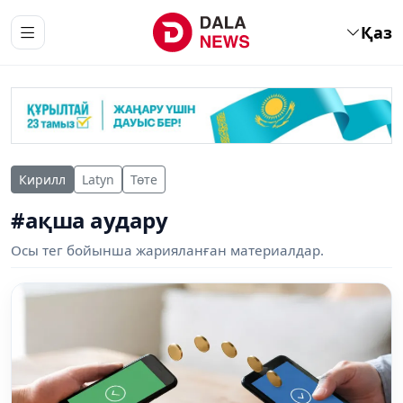
Қаз
Кирилл
Latyn
Төте
#ақша аудару
Осы тег бойынша жарияланған материалдар.