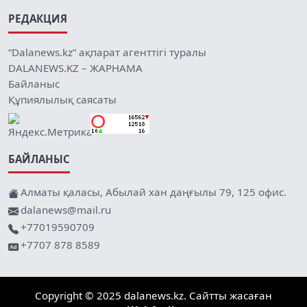
РЕДАКЦИЯ
“Dalanews.kz” ақпарат агенттігі туралы
DALANEWS.KZ – ЖАРНАМА
Байланыс
Құпиялылық саясаты
БАЙЛАНЫС
Алматы қаласы, Абылай хан даңғылы 79, 125 офис.
dalanews@mail.ru
+77019590709
+7707 878 8589
Copyright © 2025 dalanews.kz. Сайтты жасаған