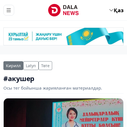
Қаз
Кирилл
Latyn
Төте
#акушер
Осы тег бойынша жарияланған материалдар.