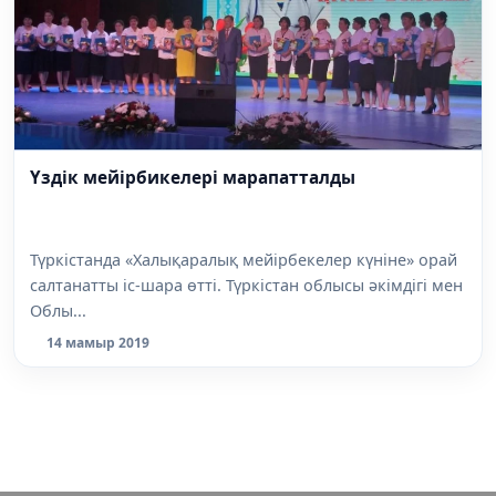
Үздік мейірбикелері марапатталды
Түркістанда «Халықаралық мейірбекелер күніне» орай
салтанатты іс-шара өтті. Түркістан облысы әкімдігі мен
Облы...
14 мамыр 2019