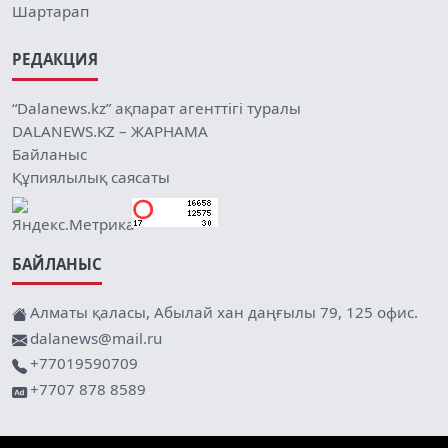
Шартарап
РЕДАКЦИЯ
“Dalanews.kz” ақпарат агенттігі туралы
DALANEWS.KZ – ЖАРНАМА
Байланыс
Құпиялылық саясаты
БАЙЛАНЫС
Алматы қаласы, Абылай хан даңғылы 79, 125 офис.
dalanews@mail.ru
+77019590709
+7707 878 8589