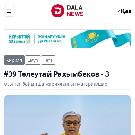
Қаз
Кирилл
Latyn
Төте
#39 Төлеутай Рахымбеков - 3
Осы тег бойынша жарияланған материалдар.