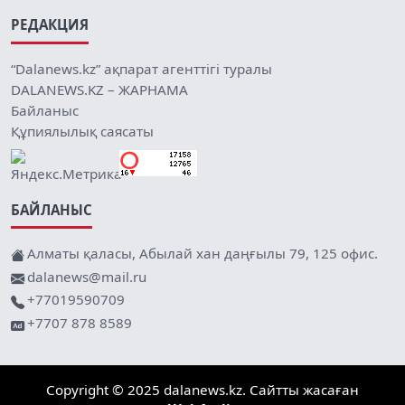
РЕДАКЦИЯ
“Dalanews.kz” ақпарат агенттігі туралы
DALANEWS.KZ – ЖАРНАМА
Байланыс
Құпиялылық саясаты
БАЙЛАНЫС
Алматы қаласы, Абылай хан даңғылы 79, 125 офис.
dalanews@mail.ru
+77019590709
+7707 878 8589
Copyright © 2025 dalanews.kz. Сайтты жасаған