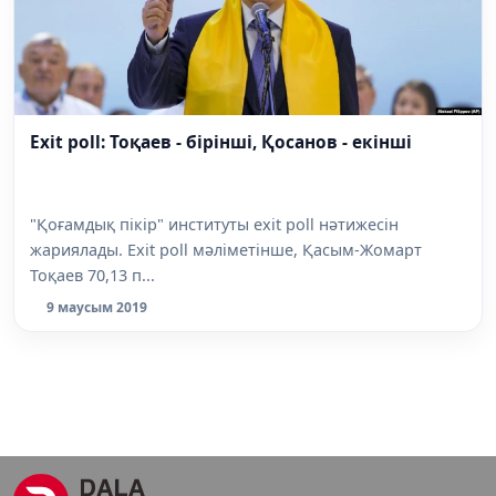
Exit poll: Тоқаев - бірінші, Қосанов - екінші
"Қоғамдық пікір" институты exit poll нәтижесін
жариялады. Exit poll мәліметінше, Қасым-Жомарт
Тоқаев 70,13 п...
9 маусым 2019