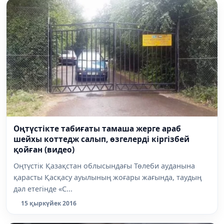
Оңтүстікте табиғаты тамаша жерге араб
шейхы коттедж салып, өзгелерді кіргізбей
қойған (видео)
Оңтүстік Қазақстан облысындағы Төлеби ауданына
қарасты Қасқасу ауылының жоғары жағында, таудың
дәл етегінде «С...
15 қыркүйек 2016