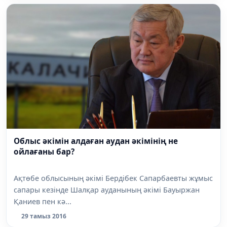
Облыс әкімін алдаған аудан әкімінің не
ойлағаны бар?
Ақтөбе облысының әкімі Бердібек Сапарбаевты жұмыс
сапары кезінде Шалқар ауданының әкімі Бауыржан
Қаниев пен кә...
29 тамыз 2016