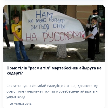
Орыс тілін "ресми тіл" мәртебесінен айыруға не
кедергі?
Саясаттанушы Әзімбай Ғалидің ойынша, Қазақстанда
орыс тілін «мемлекеттік» тіл мәртебесінен айыратын
уақыт келд...
25 тамыз 2016