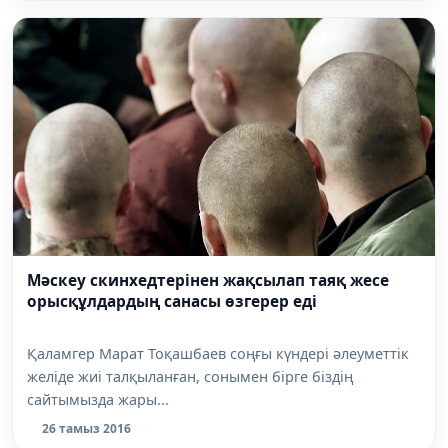
Мәскеу скинхедтерінен жақсылап таяқ жесе
орысқұлдардың санасы өзгерер еді
Қаламгер Марат Тоқашбаев соңғы күндері әлеуметтік
желіде жиі талқыланған, сонымен бірге біздің
сайтымызда жары...
26 тамыз 2016