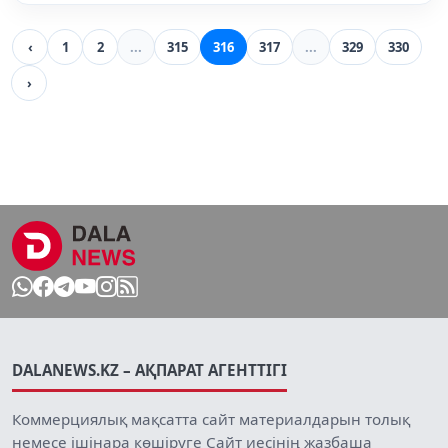
‹
1
2
...
315
316
317
...
329
330
›
DALANEWS.KZ – АҚПАРАТ АГЕНТТІГІ
Коммерциялық мақсатта сайт материалдарын толық
немесе ішінара көшіруге Сайт иесінің жазбаша