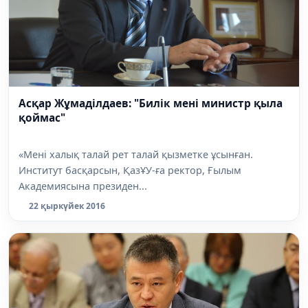
Асқар Жұмаділдаев: "Билік мені министр қыла
қоймас"
«Мені халық талай рет талай қызметке ұсынған.
Институт басқарсын, ҚазҰУ-ға ректор, Ғылым
Академиясына президен...
22 қыркүйек 2016