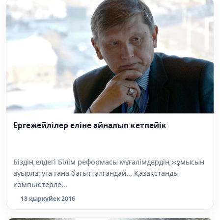
Ергежейлілер еліне айналып кетпейік
Біздің елдегі Білім реформасы мұғалімдердің жұмысын
ауырлатуға ғана бағытталғандай... Қазақстанды
компьютерле...
18 қыркүйек 2016