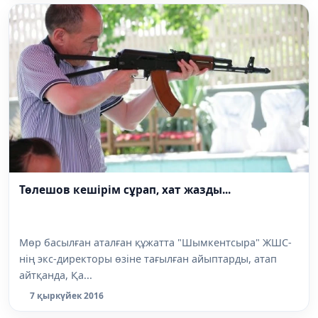
Төлешов кешірім сұрап, хат жазды...
Мөр басылған аталған құжатта "Шымкентсыра" ЖШС-
нің экс-директоры өзіне тағылған айыптарды, атап
айтқанда, Қа...
7 қыркүйек 2016