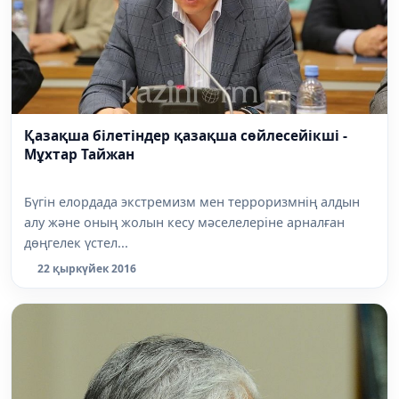
Қазақша білетіндер қазақша сөйлесейікші -
Мұхтар Тайжан
Бүгін елордада экстремизм мен терроризмнің алдын
алу және оның жолын кесу мәселелеріне арналған
дөңгелек үстел...
22 қыркүйек 2016