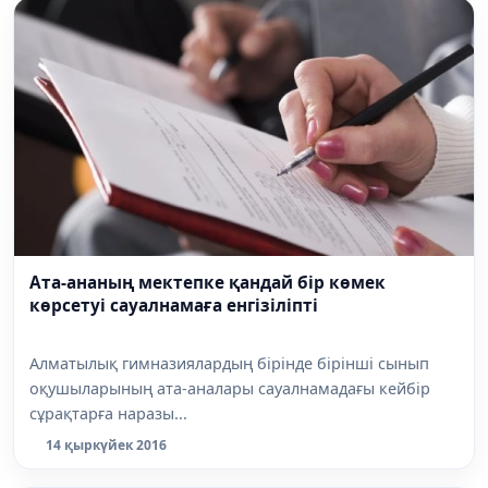
Ата-ананың мектепке қандай бір көмек
көрсетуі сауалнамаға енгізіліпті
Алматылық гимназиялардың бірінде бірінші сынып
оқушыларының ата-аналары сауалнамадағы кейбір
сұрақтарға наразы...
14 қыркүйек 2016