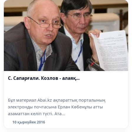
С. Сапарғали. Козлов - алаяқ...
Бұл материал Abai.kz ақпараттық порталының
электронды почтасына Ерлан Көбенұлы атты
азаматтан келіп түсті. Ата...
10 қыркүйек 2016