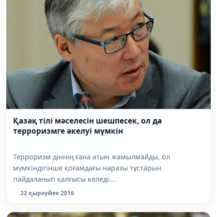
Қазақ тілі мәселесін шешпесек, ол да
терроризмге әкелуі мүмкін
Терроризм дiннің ғана атын жамылмайды, ол
мүмкiндiгiнше қоғамдағы наразы тұстарын
пайдаланып қалғысы келеді....
22 қыркүйек 2016