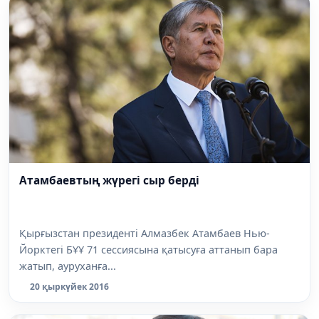
Атамбаевтың жүрегі сыр берді
Қырғызстан президенті Алмазбек Атамбаев Нью-
Йорктегі БҰҰ 71 сессиясына қатысуға аттанып бара
жатып, ауруханға...
20 қыркүйек 2016