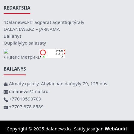
REDAKTSIIA
“Dalanews.kz” aqparat agenttigi týraly
DALANEWS.KZ – JARNAMA
Bailanys
Qupiialylyq saiasaty
BAILANYS
Almaty qalasy, Abylai han dańǵyly 79, 125 ofis.
dalanews@mail.ru
+77019590709
+7707 878 8589
Copyright © 2025 dalanews.kz. Saitty jasaǵan
WebAudit