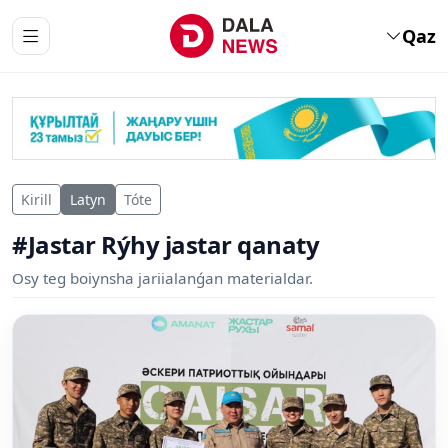
Qaz
Kirill
Latyn
Tóte
#Jastar Rýhy jastar qanaty
Osy teg boiynsha jariialanǵan materialdar.