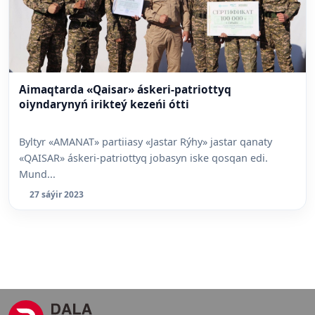
Aimaqtarda «Qaisar» áskeri-patriottyq
oiyndarynyń irikteý kezeńi ótti
Byltyr «AMANAT» partiiasy «Jastar Rýhy» jastar qanaty
«QAISAR» áskeri-patriottyq jobasyn iske qosqan edi.
Mund...
27 sáýir 2023