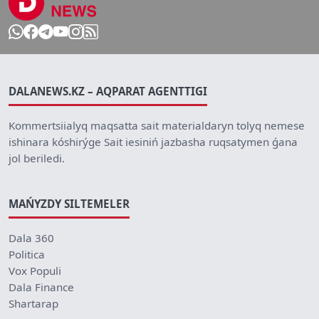
DALANEWS.KZ – AQPARAT AGENTTIGI
Kommertsiialyq maqsatta sait materialdaryn tolyq nemese
ishinara kóshirýge Sait iesiniń jazbasha ruqsatymen ǵana
jol beriledi.
MAŃYZDY SILTEMELER
Dala 360
Politica
Vox Populi
Dala Finance
Shartarap