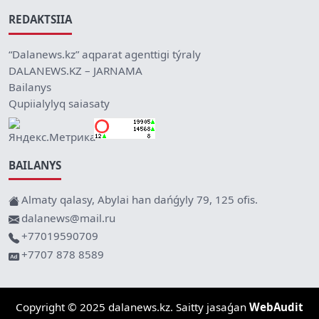
REDAKTSIIA
“Dalanews.kz” aqparat agenttigi týraly
DALANEWS.KZ – JARNAMA
Bailanys
Qupiialylyq saiasaty
BAILANYS
Almaty qalasy, Abylai han dańǵyly 79, 125 ofis.
dalanews@mail.ru
+77019590709
+7707 878 8589
Copyright © 2025 dalanews.kz. Saitty jasaǵan
WebAudit