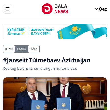
Qaz
Kirill
Latyn
Tóte
#Janseiit Túimebaev Ázirbaijan
Osy teg boiynsha jariialanǵan materialdar.