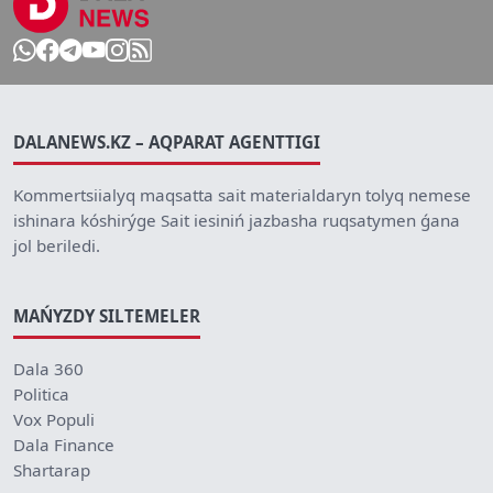
DALANEWS.KZ – AQPARAT AGENTTIGI
Kommertsiialyq maqsatta sait materialdaryn tolyq nemese
ishinara kóshirýge Sait iesiniń jazbasha ruqsatymen ǵana
jol beriledi.
MAŃYZDY SILTEMELER
Dala 360
Politica
Vox Populi
Dala Finance
Shartarap