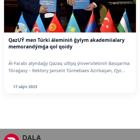
QazUÝ men Túrki áleminiń ǵylym akademiialary
memorandýmǵa qol qoidy
Ál-Farabi atyndaǵy Qazaq ulttyq ýniversitetiniń Basqarma
Tóraǵasy – Rektory Janseiit Túimebaev Ázirbaijan, Qyr...
17 sáýir 2023