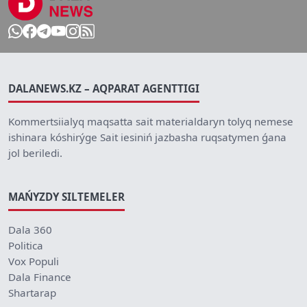
DALANEWS.KZ – AQPARAT AGENTTIGI
Kommertsiialyq maqsatta sait materialdaryn tolyq nemese
ishinara kóshirýge Sait iesiniń jazbasha ruqsatymen ǵana
jol beriledi.
MAŃYZDY SILTEMELER
Dala 360
Politica
Vox Populi
Dala Finance
Shartarap