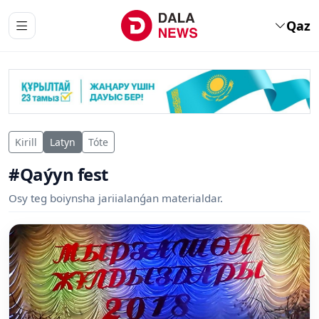
Qaz
Kirill
Latyn
Tóte
#Qaýyn fest
Osy teg boiynsha jariialanǵan materialdar.