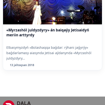
«Myrzashól juldyzdyry» án baiqaýy Jetisaidyń
meriin arttyrdy
Elbasymyzdyń «Bolashaqqa baǵdar: rýhani jaǵyrýy»
baǵdarlamasy aiasynda Jetisai aýdanynda «Myrzashól
juldyzdyry...
13 jeltoqsan 2018