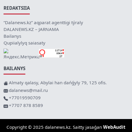
REDAKTSIIA
“Dalanews.kz” aqparat agenttigi týraly
DALANEWS.KZ – JARNAMA
Bailanys
Qupiialylyq saiasaty
BAILANYS
Almaty qalasy, Abylai han dańǵyly 79, 125 ofis.
dalanews@mail.ru
+77019590709
+7707 878 8589
Copyright © 2025 dalanews.kz. Saitty jasaǵan
WebAudit