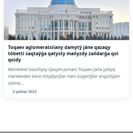
Toqaev aglomeratsiiany damytý jáne qazaqy
tóbetti saqtaýǵa qatysty mańyzdy zańdarǵa qol
qoidy
Memleket basshysy Qasym-Jomart Toqaev Jańa jyldyq
merekeden keiin tolyqtyrýlar men ózgertýler engizilgen
zańna...
3 qańtar 2023