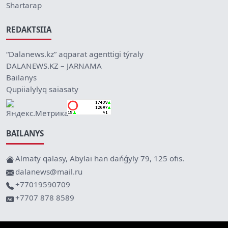
Shartarap
REDAKTSIIA
“Dalanews.kz” aqparat agenttigi týraly
DALANEWS.KZ – JARNAMA
Bailanys
Qupiialylyq saiasaty
BAILANYS
Almaty qalasy, Abylai han dańǵyly 79, 125 ofis.
dalanews@mail.ru
+77019590709
+7707 878 8589