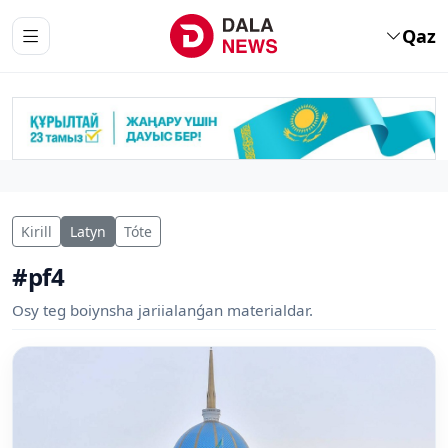
Qaz
Kirill
Latyn
Tóte
#pf4
Osy teg boiynsha jariialanǵan materialdar.