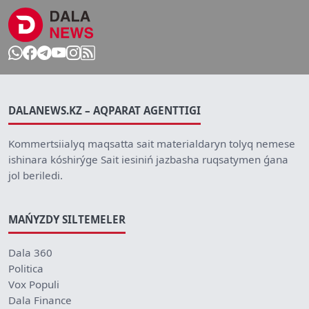
DALANEWS.KZ – AQPARAT AGENTTIGI
Kommertsiialyq maqsatta sait materialdaryn tolyq nemese
ishinara kóshirýge Sait iesiniń jazbasha ruqsatymen ǵana
jol beriledi.
MAŃYZDY SILTEMELER
Dala 360
Politica
Vox Populi
Dala Finance