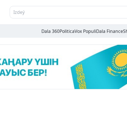
Dala 360
Politica
Vox Populi
Dala Finance
S