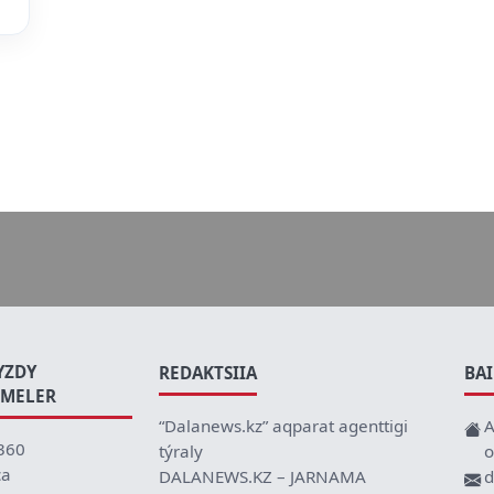
YZDY
REDAKTSIIA
BA
EMELER
“Dalanews.kz” aqparat agenttigi
A
360
týraly
o
ca
DALANEWS.KZ – JARNAMA
d