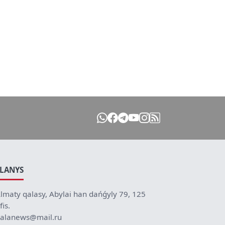
ILANYS
lmaty qalasy, Abylai han dańǵyly 79, 125
fis.
alanews@mail.ru