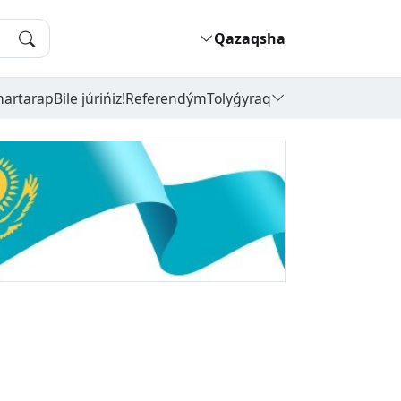
Qazaqsha
hartarap
Bile júrińiz!
Referendým
Tolyǵyraq