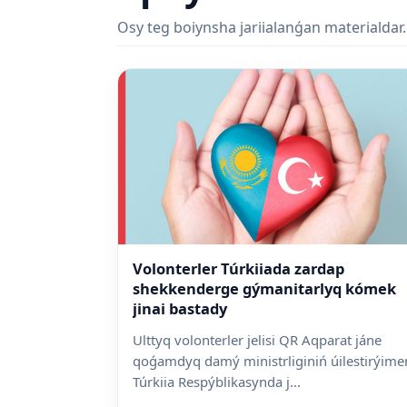
Osy teg boiynsha jariialanǵan materialdar.
Volonterler Túrkiiada zardap
shekkenderge gýmanitarlyq kómek
jinai bastady
Ulttyq volonterler jelisi QR Aqparat jáne
qoǵamdyq damý ministrliginiń úilestirýime
Túrkiia Respýblikasynda j...