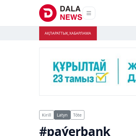
АҚПАРАТТЫҚ ХАБАРЛАМА
Kirill
Latyn
Tóte
#paýerbank