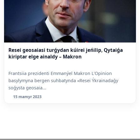
Resei geosaiasi turǵydan kúirei jeńilip, Qytaiǵa
kiriptar elge ainaldy – Makron
Frantsiia prezidenti Emmanýel Makron L'Opinion
basylymyna bergen suhbatynda «Resei Ýkrainadaǵy
soǵysta geosaia...
15 mamyr 2023