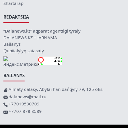
Shartarap
REDAKTSIIA
“Dalanews.kz” aqparat agenttigi týraly
DALANEWS.KZ – JARNAMA
Bailanys
Qupiialylyq saiasaty
BAILANYS
Almaty qalasy, Abylai han dańǵyly 79, 125 ofis.
dalanews@mail.ru
+77019590709
+7707 878 8589