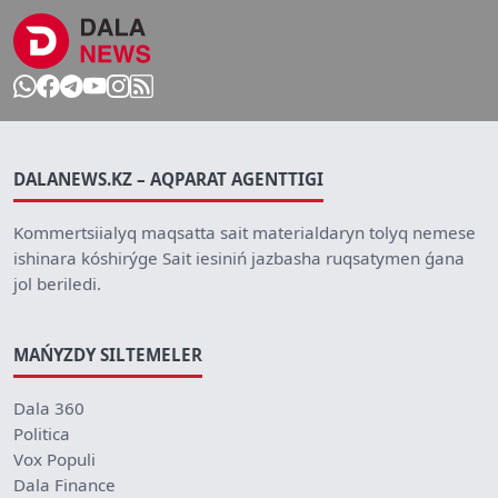
DALANEWS.KZ – AQPARAT AGENTTIGI
Kommertsiialyq maqsatta sait materialdaryn tolyq nemese
ishinara kóshirýge Sait iesiniń jazbasha ruqsatymen ǵana
jol beriledi.
MAŃYZDY SILTEMELER
Dala 360
Politica
Vox Populi
Dala Finance