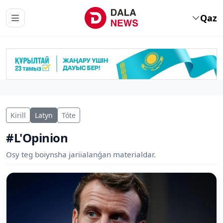
Qaz
Kirill
Latyn
Tóte
#L'Opinion
Osy teg boiynsha jariialanǵan materialdar.