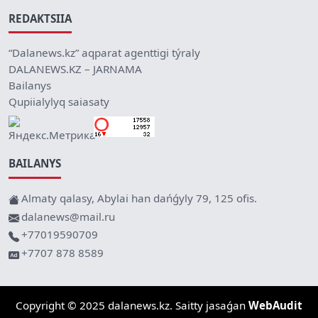
REDAKTSIIA
“Dalanews.kz” aqparat agenttigi týraly
DALANEWS.KZ – JARNAMA
Bailanys
Qupiialylyq saiasaty
BAILANYS
Almaty qalasy, Abylai han dańǵyly 79, 125 ofis.
dalanews@mail.ru
+77019590709
+7707 878 8589
Copyright © 2025 dalanews.kz. Saitty jasaǵan
WebAudit