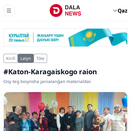
Qaz
Kirill
Latyn
Tóte
#Katon-Karagaiskogo raion
Osy teg boiynsha jariialanǵan materialdar.