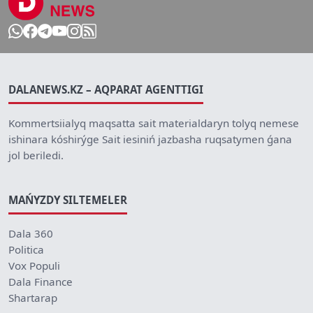
DALANEWS.KZ – AQPARAT AGENTTIGI
Kommertsiialyq maqsatta sait materialdaryn tolyq nemese
ishinara kóshirýge Sait iesiniń jazbasha ruqsatymen ǵana
jol beriledi.
MAŃYZDY SILTEMELER
Dala 360
Politica
Vox Populi
Dala Finance
Shartarap