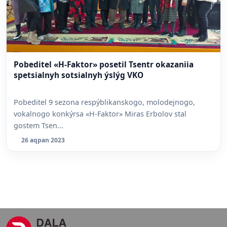
Pobeditel «H-Faktor» posetil Tsentr okazaniia
spetsialnyh sotsialnyh ýslýg VKO
Pobeditel 9 sezona respýblikanskogo, molodejnogo,
vokalnogo konkýrsa «H-Faktor» Miras Erbolov stal
gostem Tsen...
26 aqpan 2023