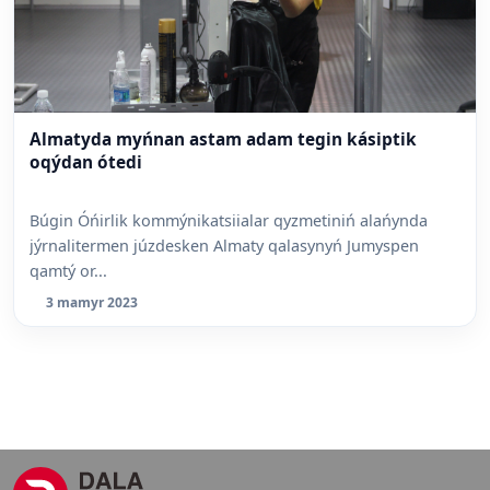
Almatyda myńnan astam adam tegin kásiptik
oqýdan ótedi
Búgin Óńirlik kommýnikatsiialar qyzmetiniń alańynda
jýrnalitermen júzdesken Almaty qalasynyń Jumyspen
qamtý or...
3 mamyr 2023