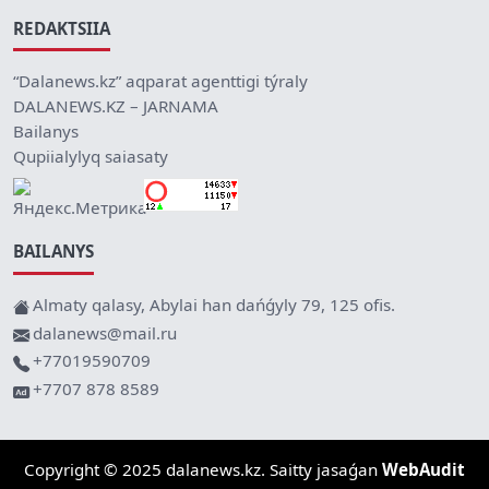
REDAKTSIIA
“Dalanews.kz” aqparat agenttigi týraly
DALANEWS.KZ – JARNAMA
Bailanys
Qupiialylyq saiasaty
BAILANYS
Almaty qalasy, Abylai han dańǵyly 79, 125 ofis.
dalanews@mail.ru
+77019590709
+7707 878 8589
Copyright © 2025 dalanews.kz. Saitty jasaǵan
WebAudit