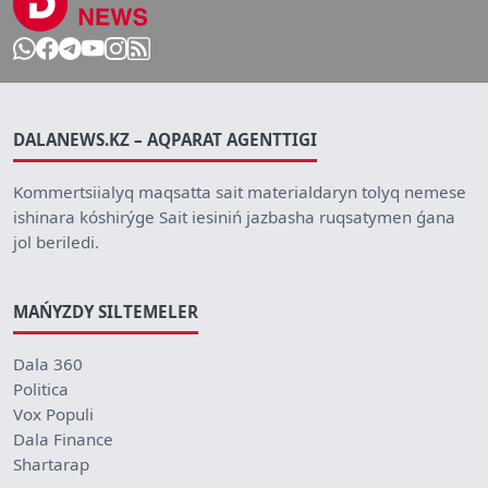
DALANEWS.KZ – AQPARAT AGENTTIGI
Kommertsiialyq maqsatta sait materialdaryn tolyq nemese
ishinara kóshirýge Sait iesiniń jazbasha ruqsatymen ǵana
jol beriledi.
MAŃYZDY SILTEMELER
Dala 360
Politica
Vox Populi
Dala Finance
Shartarap