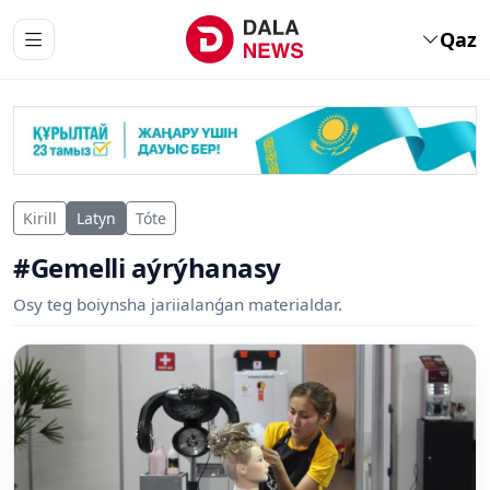
Qaz
Kirill
Latyn
Tóte
#Gemelli aýrýhanasy
Osy teg boiynsha jariialanǵan materialdar.