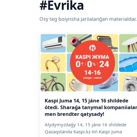
#Evrika
Osy teg boiynsha jariialanǵan materialdar.
Kaspi Juma 14, 15 jáne 16 shildede
ótedi. Sharaǵa tanymal kompaniiala
men brendter qatysady!
Alydymyzdaǵy 14, 15 jáne 16 shildede
Qazaqstanda Kaspi.kz-tiń Kaspi Juma