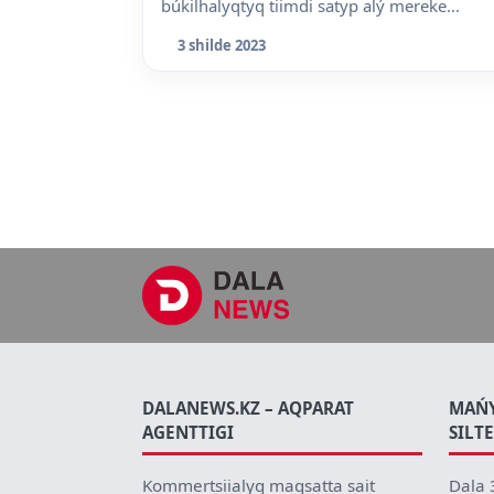
búkilhalyqtyq tiimdi satyp alý mereke...
3 shilde 2023
DALANEWS.KZ – AQPARAT
MAŃ
AGENTTIGI
SILT
Kommertsiialyq maqsatta sait
Dala 