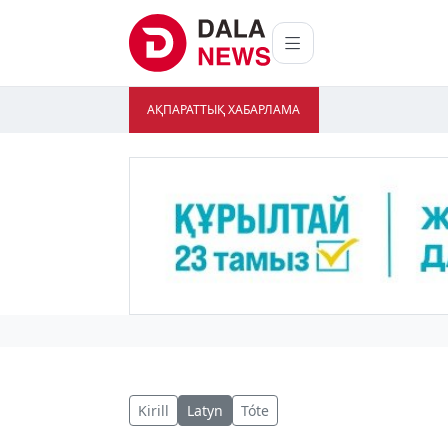
АҚПАРАТТЫҚ ХАБАРЛАМА
Kirill
Latyn
Tóte