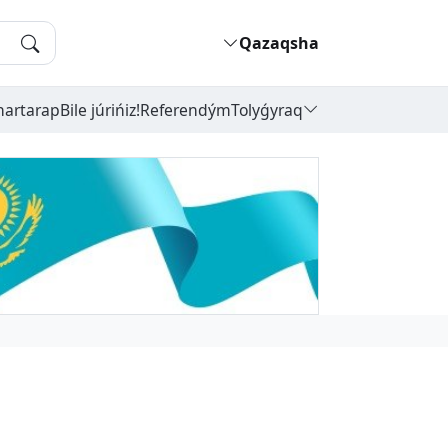
Qazaqsha
hartarap
Bile júrińiz!
Referendým
Tolyǵyraq