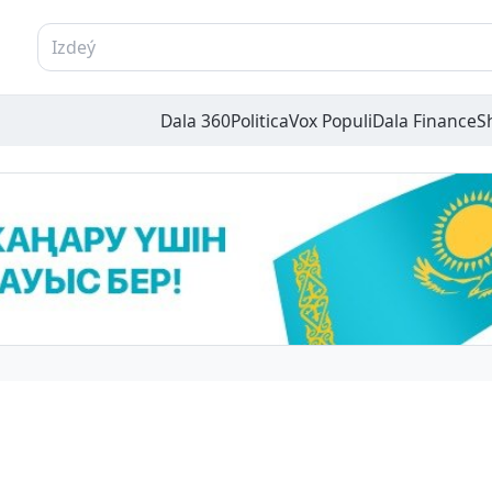
Dala 360
Politica
Vox Populi
Dala Finance
S