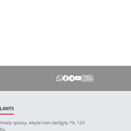
ILANYS
lmaty qalasy, Abylai han dańǵyly 79, 125
fis.