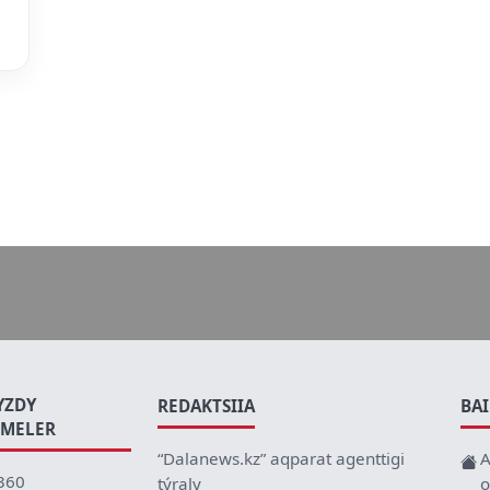
YZDY
REDAKTSIIA
BA
EMELER
“Dalanews.kz” aqparat agenttigi
A
360
týraly
o