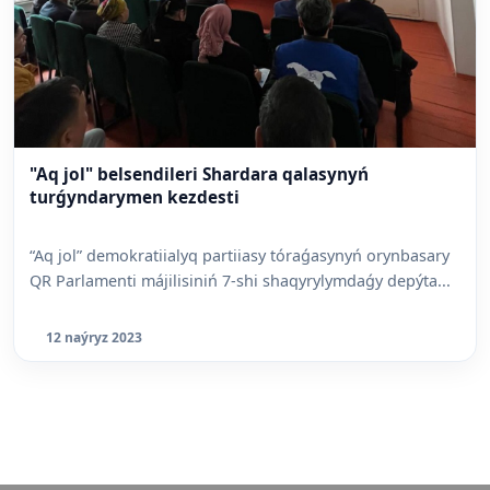
"Aq jol" belsendileri Shardara qalasynyń
turǵyndarymen kezdesti
“Aq jol” demokratiialyq partiiasy tóraǵasynyń orynbasary
QR Parlamenti májilisiniń 7-shi shaqyrylymdaǵy depýta...
12 naýryz 2023