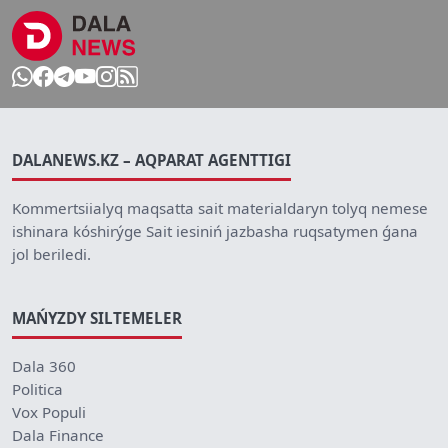
DALANEWS.KZ – AQPARAT AGENTTIGI
Kommertsiialyq maqsatta sait materialdaryn tolyq nemese
ishinara kóshirýge Sait iesiniń jazbasha ruqsatymen ǵana
jol beriledi.
MAŃYZDY SILTEMELER
Dala 360
Politica
Vox Populi
Dala Finance