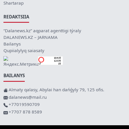
Shartarap
REDAKTSIIA
“Dalanews.kz” aqparat agenttigi týraly
DALANEWS.KZ – JARNAMA
Bailanys
Qupiialylyq saiasaty
BAILANYS
Almaty qalasy, Abylai han dańǵyly 79, 125 ofis.
dalanews@mail.ru
+77019590709
+7707 878 8589