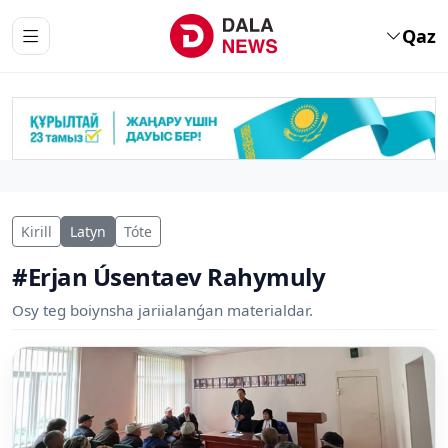
Qaz
Kirill
Latyn
Tóte
#Erjan Úsentaev Rahymuly
Osy teg boiynsha jariialanǵan materialdar.