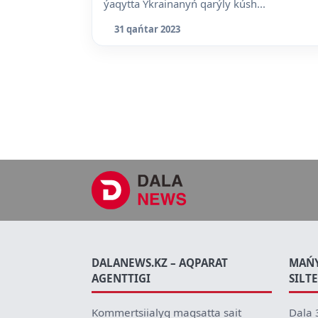
ýaqytta Ýkrainanyń qarýly kúsh...
31 qańtar 2023
DALANEWS.KZ – AQPARAT
MAŃ
AGENTTIGI
SILT
Kommertsiialyq maqsatta sait
Dala 