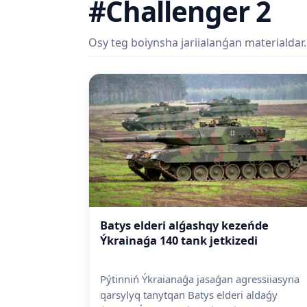
#Challenger 2
Osy teg boiynsha jariialanǵan materialdar.
Batys elderi alǵashqy kezeńde
Ýkrainaǵa 140 tank jetkizedi
Pýtinniń Ýkraianaǵa jasaǵan agressiiasyna
qarsylyq tanytqan Batys elderi aldaǵy