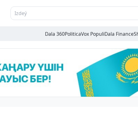
Dala 360
Politica
Vox Populi
Dala Finance
S