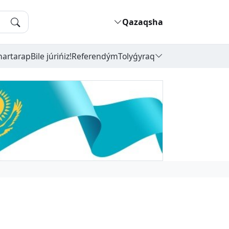
Qazaqsha
hartarap
Bile júrińiz!
Referendým
Tolyǵyraq