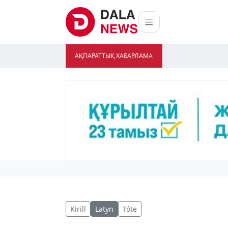
АҚПАРАТТЫҚ ХАБАРЛАМА
Kirill
Latyn
Tóte