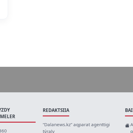
YZDY
REDAKTSIIA
BA
EMELER
“Dalanews.kz” aqparat agenttigi
A
360
týraly
o