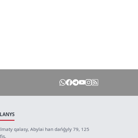
ILANYS
lmaty qalasy, Abylai han dańǵyly 79, 125
fis.