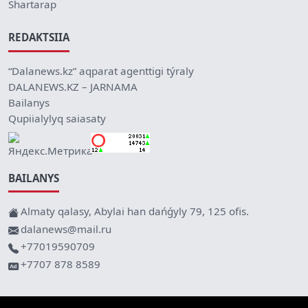
Shartarap
REDAKTSIIA
“Dalanews.kz” aqparat agenttigi týraly
DALANEWS.KZ – JARNAMA
Bailanys
Qupiialylyq saiasaty
BAILANYS
Almaty qalasy, Abylai han dańǵyly 79, 125 ofis.
dalanews@mail.ru
+77019590709
+7707 878 8589