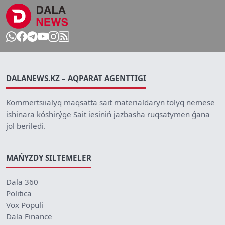
DALANEWS.KZ – AQPARAT AGENTTIGI
Kommertsiialyq maqsatta sait materialdaryn tolyq nemese
ishinara kóshirýge Sait iesiniń jazbasha ruqsatymen ǵana
jol beriledi.
MAŃYZDY SILTEMELER
Dala 360
Politica
Vox Populi
Dala Finance