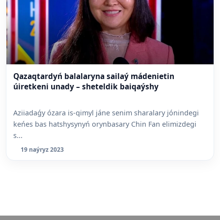
Qazaqtardyń balalaryna sailaý mádenietin
úiretkeni unady – sheteldik baiqaýshy
Aziiadaǵy ózara is-qimyl jáne senim sharalary jónindegi
keńes bas hatshysynyń orynbasary Chin Fan elimizdegi
s...
19 naýryz 2023