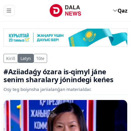
Qaz
Kirill
Latyn
Tóte
#Aziiadaǵy ózara is-qimyl jáne
senim sharalary jónindegi keńes
Osy teg boiynsha jariialanǵan materialdar.