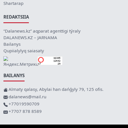
Shartarap
REDAKTSIIA
“Dalanews.kz” aqparat agenttigi týraly
DALANEWS.KZ – JARNAMA
Bailanys
Qupiialylyq saiasaty
BAILANYS
Almaty qalasy, Abylai han dańǵyly 79, 125 ofis.
dalanews@mail.ru
+77019590709
+7707 878 8589