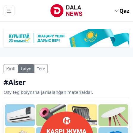
Qaz
Kirill
Latyn
Tóte
#Alser
Osy teg boiynsha jariialanǵan materialdar.