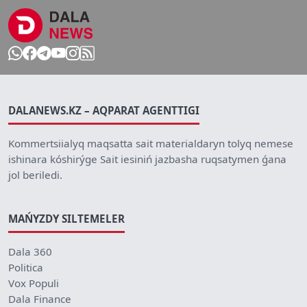
DALANEWS.KZ – AQPARAT AGENTTIGI
Kommertsiialyq maqsatta sait materialdaryn tolyq nemese
ishinara kóshirýge Sait iesiniń jazbasha ruqsatymen ǵana
jol beriledi.
MAŃYZDY SILTEMELER
Dala 360
Politica
Vox Populi
Dala Finance