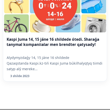
Kaspi Juma 14, 15 jáne 16 shildede ótedi. Sharaǵa
tanymal kompaniialar men brendter qatysady!
Alydymyzdaǵy 14, 15 jáne 16 shildede
Qazaqstanda Kaspi.kz-tiń Kaspi Juma búkilhalyqtyq tiimdi
satyp alý mereke...
3 shilde 2023