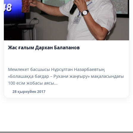
Жас ғалым Дархан Балапанов
Мемлекет басшысы Нұрсұлтан Назарбаевтың
«Болашаққа бағдар – Рухани жаңғыру» мақаласындағы
100 есім жобасы аясы...
28 қыркүйек 2017