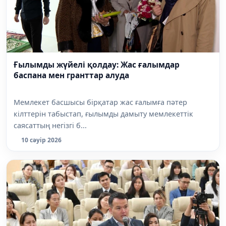
Ғылымды жүйелі қолдау: Жас ғалымдар
баспана мен гранттар алуда
Мемлекет басшысы бірқатар жас ғалымға пәтер
кілттерін табыстап, ғылымды дамыту мемлекеттік
саясаттың негізгі б...
10 сәуір 2026