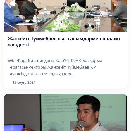
Жансейіт Түймебаев жас ғалымдармен онлайн
жүздесті
«Әл-Фараби атындағы ҚазҰУ» КеАҚ Басқарма
Төрағасы-Ректоры Жансейіт Түймебаев ҚР
Тәуелсіздігінің 30 жылдық мере...
15 сәуір 2021