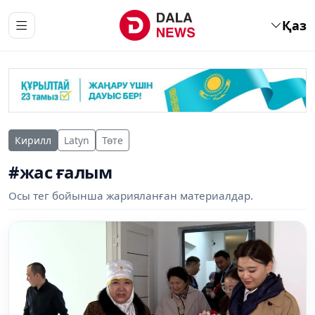
Қаз
Кирилл
Latyn
Төте
#жас ғалым
Осы тег бойынша жарияланған материалдар.