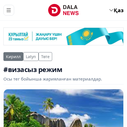
Қаз
Кирилл
Latyn
Төте
#визасыз режим
Осы тег бойынша жарияланған материалдар.