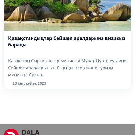
Қазақстандықтар Сейшел аралдарына визасыз
барады
Қазақстан Сыртқы істер министрі Мұрат Нұртілеу және
Сейшел аралдарының Сыртқы істер және туризм
министрі Сильв...
23 қыркүйек 2023