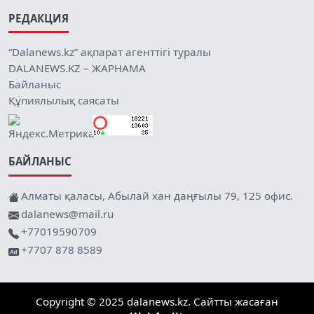
РЕДАКЦИЯ
“Dalanews.kz” ақпарат агенттігі туралы
DALANEWS.KZ – ЖАРНАМА
Байланыс
Құпиялылық саясаты
БАЙЛАНЫС
Алматы қаласы, Абылай хан даңғылы 79, 125 офис.
dalanews@mail.ru
+77019590709
+7707 878 8589
Copyright © 2025 dalanews.kz. Сайтты жасаған