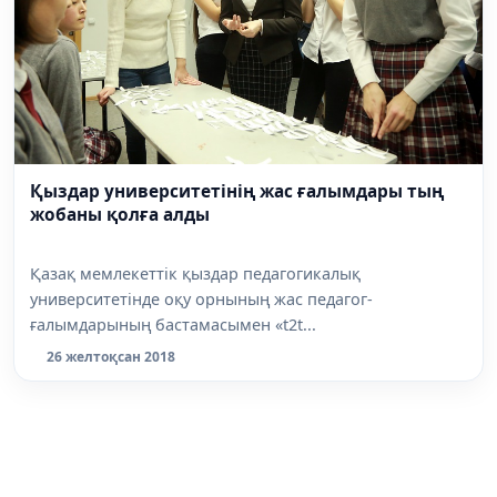
Қыздар университетінің жас ғалымдары тың
жобаны қолға алды
Қазақ мемлекеттік қыздар педагогикалық
университетінде оқу орнының жас педагог-
ғалымдарының бастамасымен «t2t...
26 желтоқсан 2018