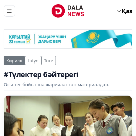
Қаз
Кирилл
Latyn
Төте
#Түлектер бәйтерегі
Осы тег бойынша жарияланған материалдар.