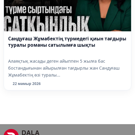
Сандуғаш Жұмабектің түрмедегі қиын тағдыры
туралы романы сатылымға шықты
Алаяқтық жасады деген айыппен 5 жылға бас
бостандығынан айырылған тағдырлы жан Сандуғаш
Жұмабектің өзі туралы...
22 мамыр 2026