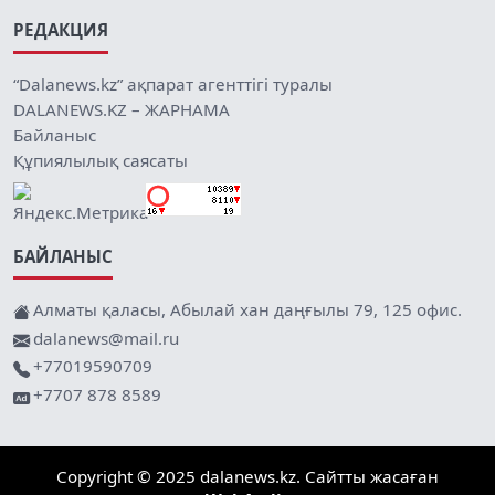
РЕДАКЦИЯ
“Dalanews.kz” ақпарат агенттігі туралы
DALANEWS.KZ – ЖАРНАМА
Байланыс
Құпиялылық саясаты
БАЙЛАНЫС
Алматы қаласы, Абылай хан даңғылы 79, 125 офис.
dalanews@mail.ru
+77019590709
+7707 878 8589
Copyright © 2025 dalanews.kz. Сайтты жасаған