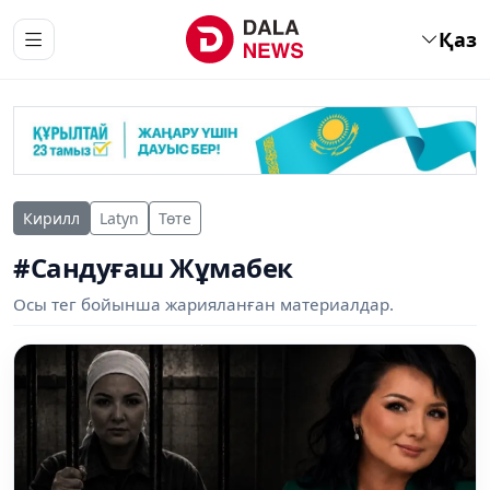
Қаз
Кирилл
Latyn
Төте
#Сандуғаш Жұмабек
Осы тег бойынша жарияланған материалдар.