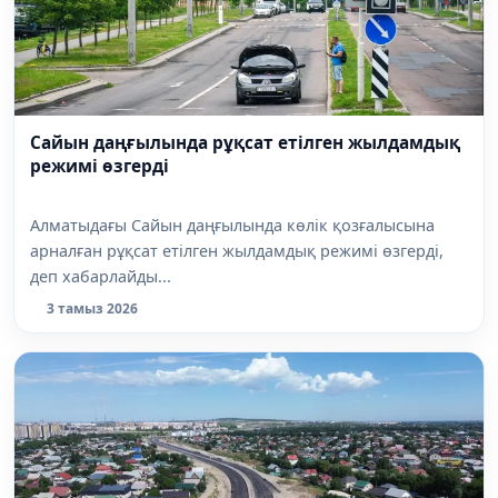
Сайын даңғылында рұқсат етілген жылдамдық
режимі өзгерді
Алматыдағы Сайын даңғылында көлік қозғалысына
арналған рұқсат етілген жылдамдық режимі өзгерді,
деп хабарлайды...
3 тамыз 2026