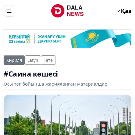
Қаз
Кирилл
Latyn
Төте
#Саина көшесі
Осы тег бойынша жарияланған материалдар.