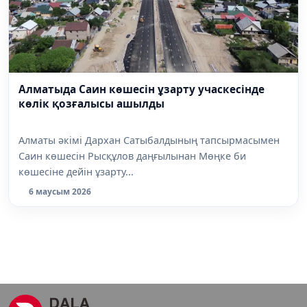
Алматыда Саин көшесін ұзарту учаскесінде
көлік қозғалысы ашылды
Алматы әкімі Дархан Сатыбалдының тапсырмасымен
Саин көшесін Рысқұлов даңғылынан Мөңке би
көшесіне дейін ұзарту...
6 маусым 2026