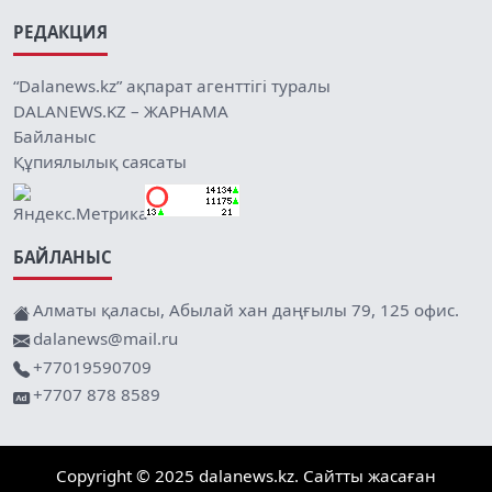
РЕДАКЦИЯ
“Dalanews.kz” ақпарат агенттігі туралы
DALANEWS.KZ – ЖАРНАМА
Байланыс
Құпиялылық саясаты
БАЙЛАНЫС
Алматы қаласы, Абылай хан даңғылы 79, 125 офис.
dalanews@mail.ru
+77019590709
+7707 878 8589
Copyright © 2025 dalanews.kz. Сайтты жасаған