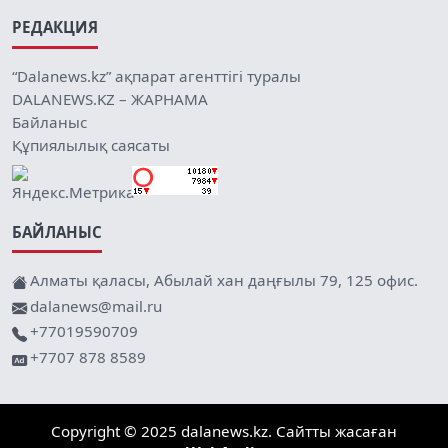
РЕДАКЦИЯ
“Dalanews.kz” ақпарат агенттігі туралы
DALANEWS.KZ – ЖАРНАМА
Байланыс
Құпиялылық саясаты
БАЙЛАНЫС
Алматы қаласы, Абылай хан даңғылы 79, 125 офис.
dalanews@mail.ru
+77019590709
+7707 878 8589
Copyright © 2025 dalanews.kz. Сайтты жасаған