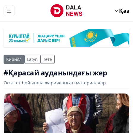
Қаз
Кирилл
Latyn
Төте
#Қарасай ауданындағы жер
Осы тег бойынша жарияланған материалдар.