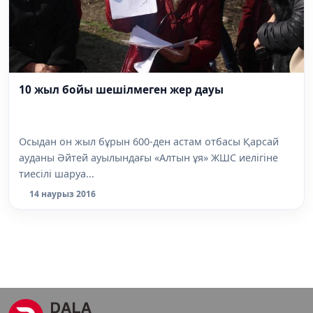
10 жыл бойы шешілмеген жер дауы
Осыдан он жыл бұрын 600-ден астам отбасы Қарсай
ауданы Әйтей ауылындағы «Алтын ұя» ЖШС иелігіне
тиесілі шаруа...
14 наурыз 2016