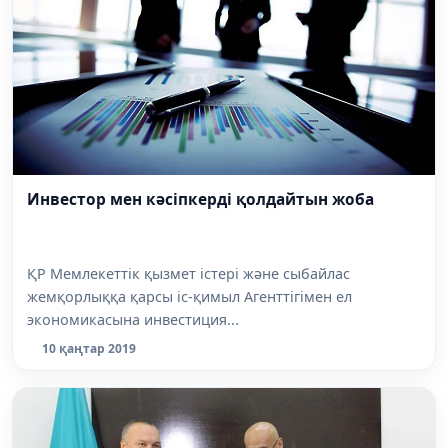
Инвестор мен кәсіпкерді қолдайтын жоба
ҚР Мемлекеттік қызмет істері және сыбайлас
жемқорлыққа қарсы іс-қимыл Агенттігімен ел
экономикасына инвестиция...
10 қаңтар 2019