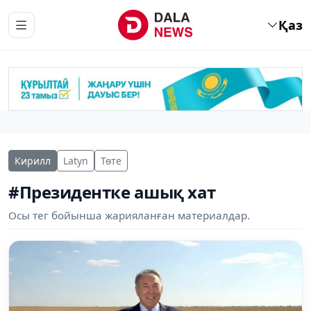
Қаз
Кирилл
Latyn
Төте
#Президентке ашық хат
Осы тег бойынша жарияланған материалдар.