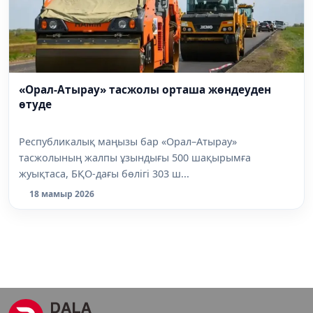
«Орал-Атырау» тасжолы орташа жөндеуден
өтуде
Республикалық маңызы бар «Орал–Атырау»
тасжолының жалпы ұзындығы 500 шақырымға
жуықтаса, БҚО-дағы бөлігі 303 ш...
18 мамыр 2026