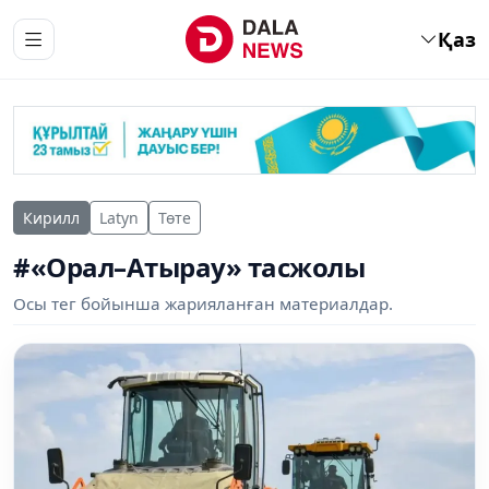
Қаз
Кирилл
Latyn
Төте
#«Орал–Атырау» тасжолы
Осы тег бойынша жарияланған материалдар.