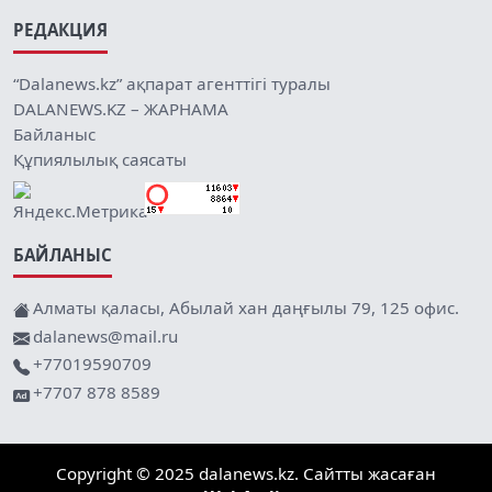
РЕДАКЦИЯ
“Dalanews.kz” ақпарат агенттігі туралы
DALANEWS.KZ – ЖАРНАМА
Байланыс
Құпиялылық саясаты
БАЙЛАНЫС
Алматы қаласы, Абылай хан даңғылы 79, 125 офис.
dalanews@mail.ru
+77019590709
+7707 878 8589
Copyright © 2025 dalanews.kz. Сайтты жасаған