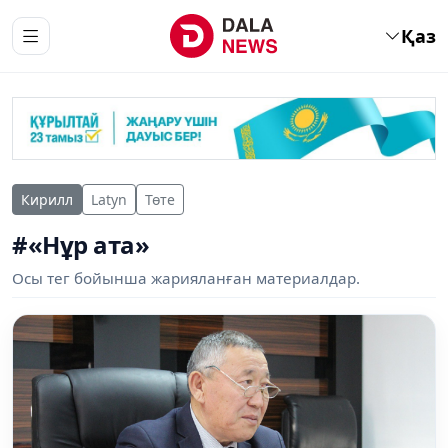
Қаз
Кирилл
Latyn
Төте
#«Нұр ата»
Осы тег бойынша жарияланған материалдар.