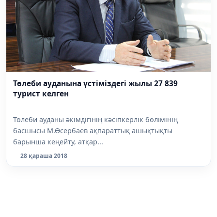
Төлеби ауданына үстіміздегі жылы 27 839
турист келген
Төлеби ауданы әкімдігінің кәсіпкерлік бөлімінің
басшысы М.Өсербаев ақпараттық ашықтықты
барынша кеңейту, атқар...
28 қараша 2018