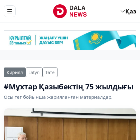
Қаз
Кирилл
Latyn
Төте
#Мұхтар Қазыбектің 75 жылдығы
Осы тег бойынша жарияланған материалдар.