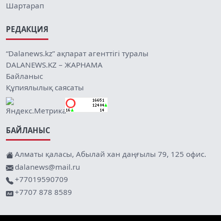
Шартарап
РЕДАКЦИЯ
“Dalanews.kz” ақпарат агенттігі туралы
DALANEWS.KZ – ЖАРНАМА
Байланыс
Құпиялылық саясаты
БАЙЛАНЫС
Алматы қаласы, Абылай хан даңғылы 79, 125 офис.
dalanews@mail.ru
+77019590709
+7707 878 8589