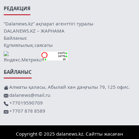
РЕДАКЦИЯ
“Dalanews.kz” ақпарат агенттігі туралы
DALANEWS.KZ – ЖАРНАМА
Байланыс
Құпиялылық саясаты
БАЙЛАНЫС
Алматы қаласы, Абылай хан даңғылы 79, 125 офис.
dalanews@mail.ru
+77019590709
+7707 878 8589
Copyright © 2025 dalanews.kz. Сайтты жасаған