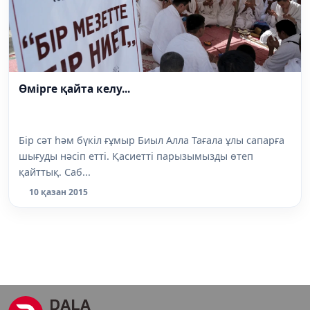
Өмірге қайта келу...
Бір сәт һәм бүкіл ғұмыр Биыл Алла Тағала ұлы сапарға
шығуды нәсіп етті. Қасиетті парызымызды өтеп
қайттық. Саб...
10 қазан 2015