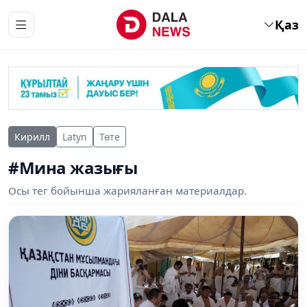
Қаз
Кирилл
Latyn
Төте
#Мина жазығы
Осы тег бойынша жарияланған материалдар.