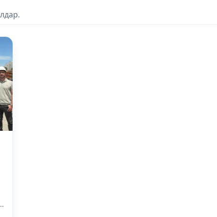
лдар.
,
n