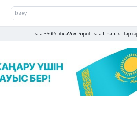
Dala 360
Politica
Vox Populi
Dala Finance
Шарта