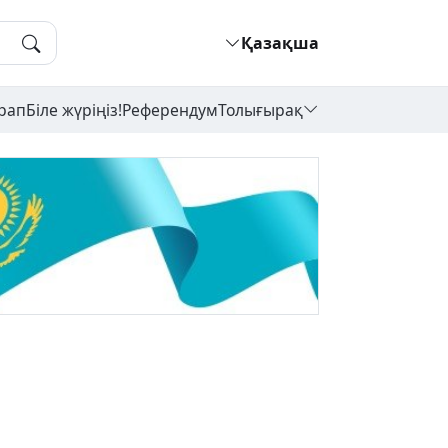
Қазақша
рап
Біле жүріңіз!
Референдум
Толығырақ