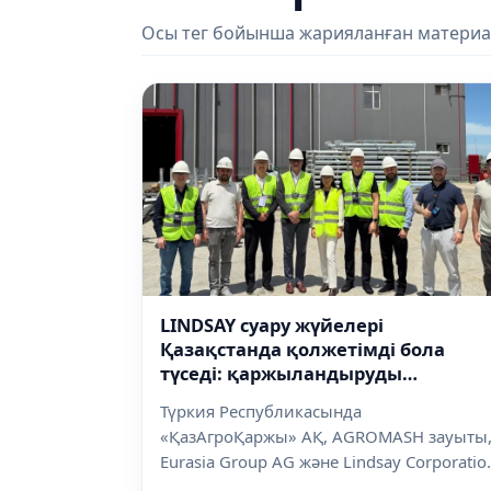
Осы тег бойынша жарияланған материа
LINDSAY суару жүйелері
Қазақстанда қолжетімді бола
түседі: қаржыландыруды
«ҚазАгроҚаржы» жүзеге асырады
Түркия Республикасында
«ҚазАгроҚаржы» АҚ, AGROMASH зауыты
Eurasia Group AG және Lindsay Corporatio
арасында...