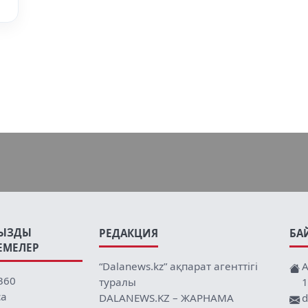
ЫЗДЫ
РЕДАКЦИЯ
БА
ЕМЕЛЕР
“Dalanews.kz” ақпарат агенттігі
А
360
туралы
1
ca
DALANEWS.KZ – ЖАРНАМА
d