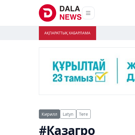
АҚПАРАТТЫҚ ХАБАРЛАМА
Кирилл
Latyn
Төте
#Казагро