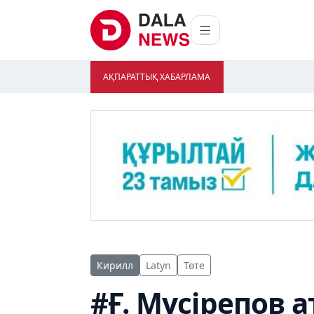
АҚПАРАТТЫҚ ХАБАРЛАМА
Кирилл
Latyn
Төте
#Ғ. Мүсірепов 