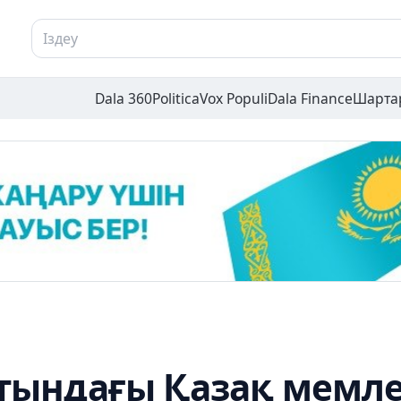
Dala 360
Politica
Vox Populi
Dala Finance
Шарта
атындағы Қазақ мемле