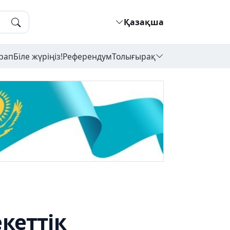
Қазақша
рап
Біле жүріңіз!
Референдум
Толығырақ
кеттік