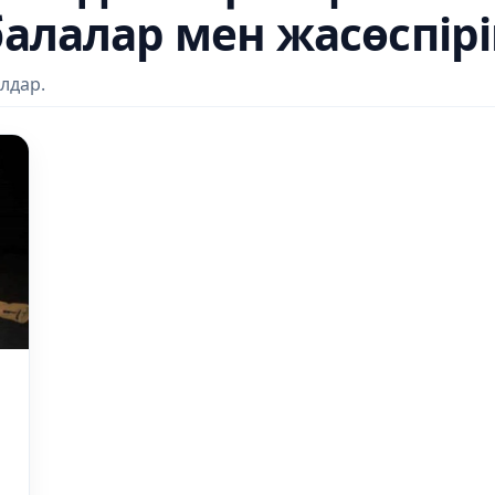
алалар мен жасөспір
лдар.