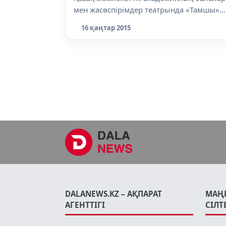
мен жасөспірімдер театрында «Тамшы»...
16 қаңтар 2015
DALANEWS.KZ – АҚПАРАТ
МАҢ
АГЕНТТІГІ
СІЛТ