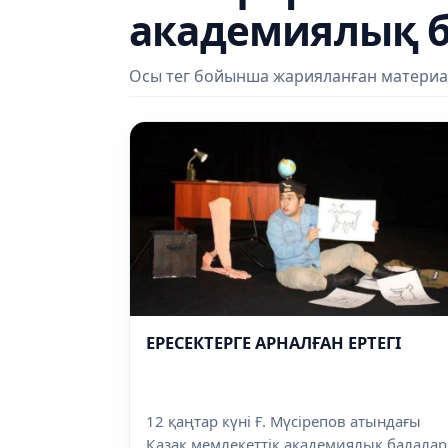
академиялық б
Осы тег бойынша жарияланған материа
ЕРЕСЕКТЕРГЕ АРНАЛҒАН ЕРТЕГІ
12 қаңтар күні Ғ. Мүсірепов атындағы
Қазақ мемлекеттік академиялық балалар