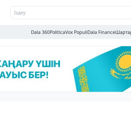
Dala 360
Politica
Vox Populi
Dala Finance
Шарта