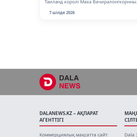
Таиланд королі Маха Вачиралонгкорнны
алдында тізе...
7 шілде 2026
DALANEWS.KZ – АҚПАРАТ
МАҢ
АГЕНТТІГІ
СІЛТ
Коммерциялық мақсатта сайт
Dala 