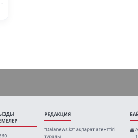
ң
ЫЗДЫ
РЕДАКЦИЯ
БА
ЕМЕЛЕР
“Dalanews.kz” ақпарат агенттігі
А
360
туралы
1