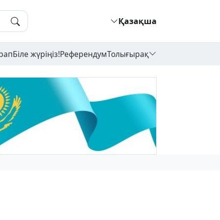
Қазақша
рап
Біле жүріңіз!
Референдум
Толығырақ