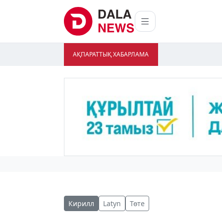
АҚПАРАТТЫҚ ХАБАРЛАМА
Кирилл
Latyn
Төте