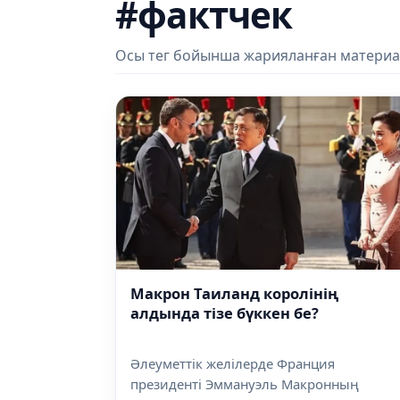
#фактчек
Осы тег бойынша жарияланған материа
Макрон Таиланд королінің
алдында тізе бүккен бе?
Әлеуметтік желілерде Франция
президенті Эммануэль Макронның