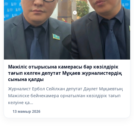
Мәжіліс отырысына камерасы бар көзілдірік
тағып келген депутат Мұқаев журналистердің
сынына қалды
Журналист Ербол Сейілхан депутат Дәулет Мұқаевтың
Мәжіліске бейнекамера орнатылған көзілдірік тағып
келуіне қа...
13 мамыр 2026