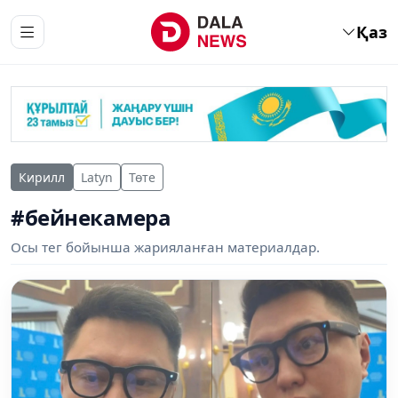
Қаз
Кирилл
Latyn
Төте
#бейнекамера
Осы тег бойынша жарияланған материалдар.