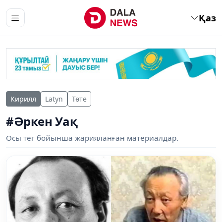
Қаз
Кирилл
Latyn
Төте
#Әркен Уақ
Осы тег бойынша жарияланған материалдар.